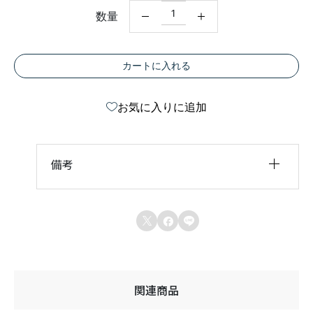
桧
0
数量
特
一
K
D
根
カートに入れる
太
9
0
ｍ
お気に入りに追加
ｍ
×
9
0
ｍ
備考
ｍ
（
ウ
ッ
重さ
5 kg
ド



デ
ッ
キ
用
大
引
関連商品
）
個