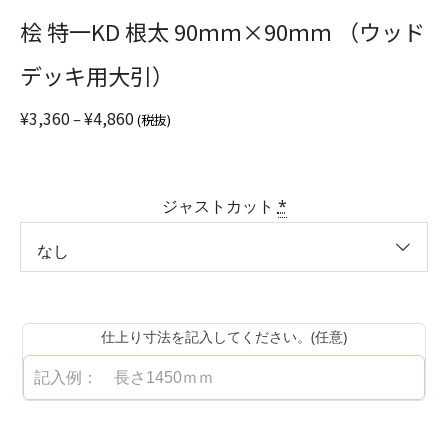
桧 特一KD 根太 90ｍｍ×90ｍｍ （ウッド
デッキ用大引）
価
¥
3,360
¥
4,860
–
(税抜)
格
帯
:
¥
ジャストカット
*
3
,
3
6
0
–
仕上り寸法を記入してください。(任意)
¥
4
,
8
6