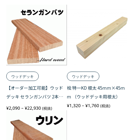
ウッドデッキ
ウッドデッキ
【オーダー加工可能】ウッド
桧 特一KD 根太 45ｍｍ×45ｍ
デッキ セランガンバツ 2本セ
ｍ （ウッドデッキ用根太）
ット
価
¥
1,320
–
¥
1,760
(税抜)
価
¥
2,090
–
¥
22,930
(税抜)
格
格
帯
帯
:
:
¥
¥
1
2
,
,
3
0