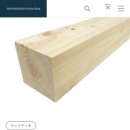



top
桧 特一KD 根太 90ｍｍ×90ｍｍ （ウッドデッキ

ウッドデッキ