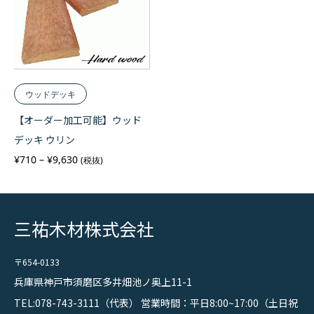
2
9
0
0
–
–
¥
¥
1
2
,
2
7
,
6
9
0
3
0
ウッドデッキ
【オーダー加工可能】ウッド
デッキ ウリン
価
¥
710
–
¥
9,630
(税抜)
格
帯
:
¥
7
1
三祐木材株式会社
0
–
¥
9
〒654-0133
,
6
兵庫県神戸市須磨区多井畑池ノ奥上11-1
3
0
TEL:078-743-3111（代表） 営業時間：平日8:00~17:00（土日祝