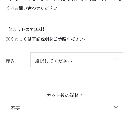
8
くはお問い合わせください。
,
6
9
0
【4カットまで無料】
※くわしくは下記説明をご参照ください。
厚み
カット後の端材
*