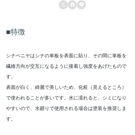
重さ
10 kg
個



2.5mm, 3mm, 4mm, 5.5mm, 9mm, 12mm
厚み
■特徴
シナベニヤはシナの単板を表面に貼り、その間に単板を
繊維方向が交互になるように接着し強度をあげたもので
す。
表面が白く、綺麗で美しいため、化粧（見えるところ）
で使われることが多いです。水に濡れると、シミになり
やすいので、水廻りで使用される場合は塗装を推奨しま
す。