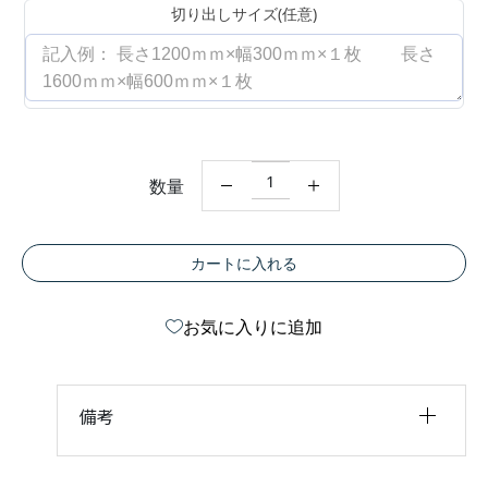
切り出しサイズ(任意)
シ
数量
ナ
ベ
ニ
ヤ
3
カートに入れる
×
6
サ
イ
お気に入りに追加
ズ
【
４
カ
ッ
備考
ト
無
料
】