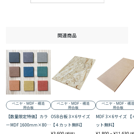
関連商品
ベニヤ・MDF・構造
ベニヤ・MDF・構造
ベニヤ・MDF・構
用合板
用合板
用合板
【数量限定特価】カラ
OSB合板 3×6サイズ
MDF 3×6サイズ 【
ーMDF 1600ｍｍ×800
【４カット無料】
ット無料】
ｍｍ ５mm厚【４カッ
価
¥
3,600
¥
1,800
–
¥
11,630
(税抜)
(