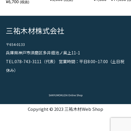
¥
6,700
(税抜)
格
ト無料】
帯
:
¥
1
,
8
三祐木材株式会社
0
0
–
¥
〒654-0133
1
1
兵庫県神戸市須磨区多井畑池ノ奥上11-1
,
6
TEL:078-743-3111（代表） 営業時間：平日8:00~17:00（土日祝
3
0
休み）
Copyright © 2023 三祐木材Web Shop