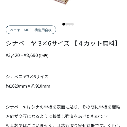
ベニヤ・MDF・構造用合板
シナベニヤ 3×6サイズ 【４カット無料】
価
¥
3,420
¥
8,690
–
(税抜)
格
帯
:
シナベニヤ3×6サイズ
¥
3
約1820mm×約910mm
,
4
2
シナベニヤはシナの単板を表面に貼り、その間に単板を繊維
0
方向が交互になるように接着し強度をあげたものです。
–
¥
※共芯ではございません。共芯も取り寄せ可能です。くわし