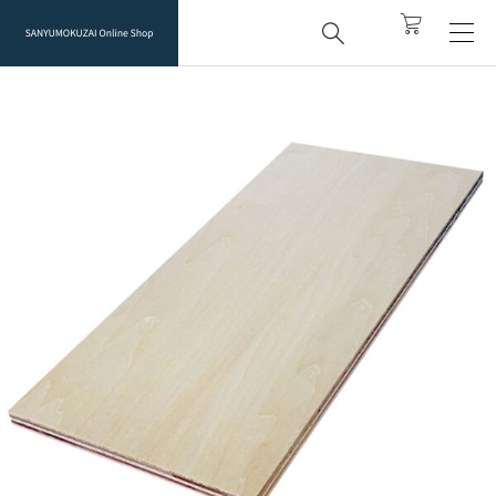



top
シナベニヤ 3×6サイズ 【４カット無料】
