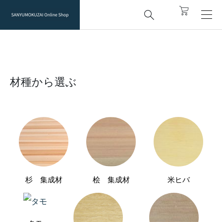


材種から選ぶ

材種から選ぶ
杉 集成材
桧 集成材
米ヒバ