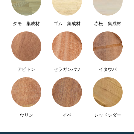
タモ 集成材
ゴム 集成材
赤松 集成材
アピトン
セラガンバツ
イタウバ
ウリン
イペ
レッドシダー