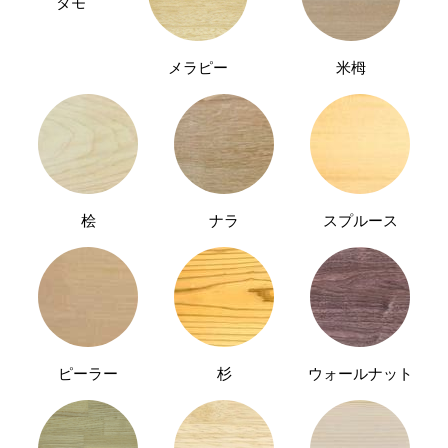
タモ
メラピー
米栂
桧
ナラ
スプルース
ピーラー
杉
ウォールナット